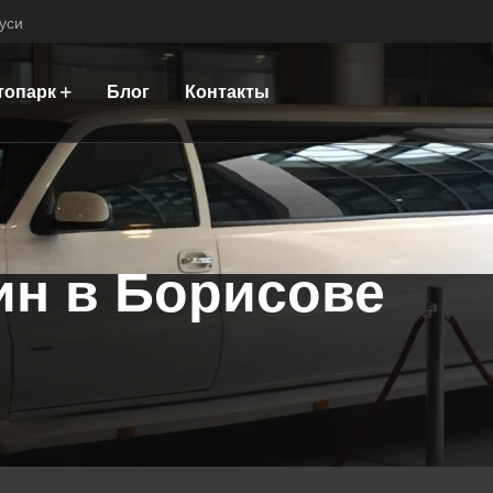
уси
топарк
Блог
Контакты
ин в Борисове