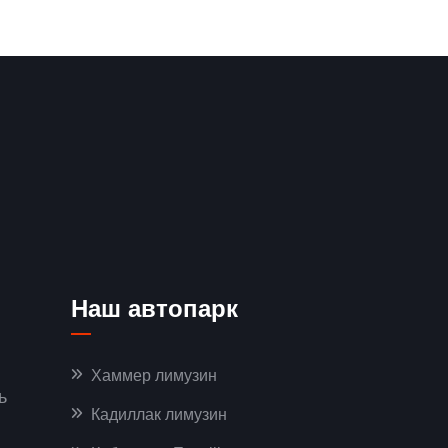
Наш автопарк
Хаммер лимузин
ь
Кадиллак лимузин