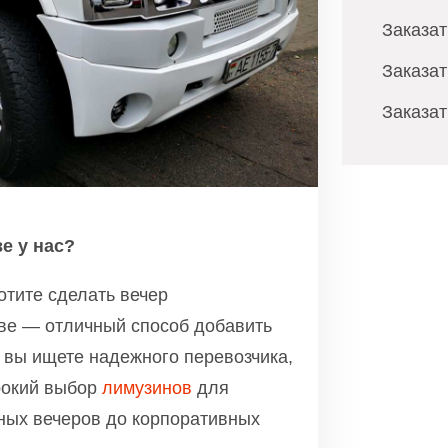
Заказа
Заказат
Заказа
е у нас?
отите сделать вечер
ве — отличный способ добавить
 вы ищете надежного перевозчика,
рокий выбор
лимузинов
для
ных вечеров до корпоративных