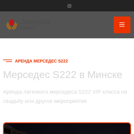
АРЕНДА МЕРСЕДЕС S222
Мерседес S222 в Минске
Аренда легкового мерседеса S222 VIP класса на
свадьбу или другое мероприятие